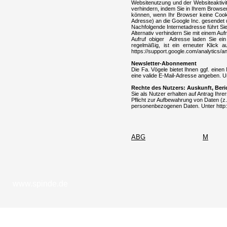
Websitenutzung und der Websiteaktivit
verhindern, indem Sie in Ihrem Browse
können, wenn Ihr Browser keine Cooki
Adresse) an die Google Inc. gesendet 
Nachfolgende Internetadresse führt Si
Alternativ verhindern Sie mit einem Au
Aufruf obiger Adresse laden Sie ein
regelmäßig, ist ein erneuter Klick 
https://support.google.com/analytics/
Newsletter-Abonnement
Die Fa. Vögele bietet Ihnen ggf. eine
eine valide E-Mail-Adresse angeben. Un
Rechte des Nutzers: Auskunft, Ber
Sie als Nutzer erhalten auf Antrag Ihr
Pflicht zur Aufbewahrung von Daten (z.
personenbezogenen Daten. Unter http:/
ABG
M
www.spinde.de