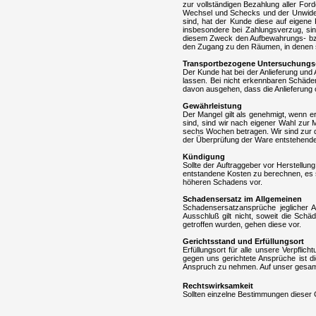
zur vollständigen Bezahlung aller For
Wechsel und Schecks und der Unwiderruf
sind, hat der Kunde diese auf eigene
insbesondere bei Zahlungsverzug, si
diesem Zweck den Aufbewahrungs- bzw.
den Zugang zu den Räumen, in denen si
Transportbezogene Untersuchungs-
Der Kunde hat bei der Anlieferung un
lassen. Bei nicht erkennbaren Schäden
davon ausgehen, dass die Anlieferung 
Gewährleistung
Der Mangel gilt als genehmigt, wenn er
sind, sind wir nach eigener Wahl zur 
sechs Wochen betragen. Wir sind zur 
der Überprüfung der Ware entstehende
Kündigung
Sollte der Auftraggeber vor Herstellu
entstandene Kosten zu berechnen, es s
höheren Schadens vor.
Schadensersatz im Allgemeinen
Schadensersatzansprüche jeglicher A
Ausschluß gilt nicht, soweit die Sc
getroffen wurden, gehen diese vor.
Gerichtsstand und Erfüllungsort
Erfüllungsort für alle unsere Verpflic
gegen uns gerichtete Ansprüche ist d
Anspruch zu nehmen. Auf unser gesam
Rechtswirksamkeit
Sollten einzelne Bestimmungen dieser