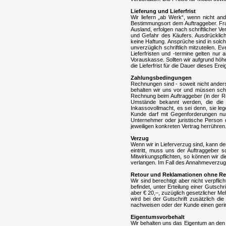
Lieferung und Lieferfrist
Wir liefern „ab Werk“, wenn nicht an
Bestimmungsort dem Auftraggeber. Frach
Ausland, erfolgen nach schriftlicher 
und Gefahr des Käufers. Ausdrücklic
keine Haftung. Ansprüche sind in solc
unverzüglich schriftlich mitzuteilen.
Lieferfristen und -termine gelten nur
Vorauskasse. Sollten wir aufgrund höhe
die Lieferfrist für die Dauer dieses Ere
Zahlungsbedingungen
Rechnungen sind - soweit nicht ander
behalten wir uns vor und müssen schrif
Rechnung beim Auftraggeber (in der Re
Umstände bekannt werden, die die K
Inkassovollmacht, es sei denn, sie le
Kunde darf mit Gegenforderungen nur 
Unternehmer oder juristische Person 
jeweiligen konkreten Vertrag herrühren
Verzug
Wenn wir in Lieferverzug sind, kann 
eintritt, muss uns der Auftraggeber
Mitwirkungspflichten, so können wir 
verlangen. Im Fall des Annahmeverzug
Retour und Reklamationen ohne R
Wir sind berechtigt aber nicht verpfl
befindet, unter Erteilung einer Guts
aber € 20,–, zuzüglich gesetzlicher M
wird bei der Gutschrift zusätzlich d
nachweisen oder der Kunde einen gerin
Eigentumsvorbehalt
Wir behalten uns das Eigentum an den g