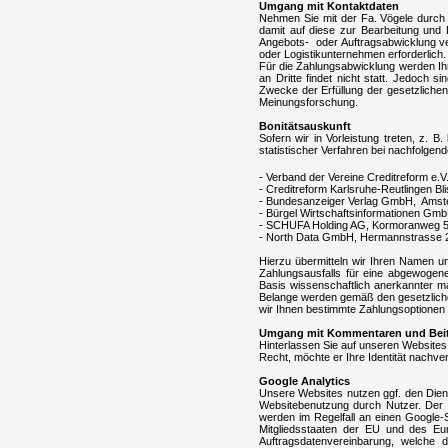
Umgang mit Kontaktdaten
Nehmen Sie mit der Fa. Vögele durch 
damit auf diese zur Bearbeitung und 
Angebots- oder Auftragsabwicklung ver
oder Logistikunternehmen erforderlich.
Für die Zahlungsabwicklung werden Ih
an Dritte findet nicht statt. Jedoch 
Zwecke der Erfüllung der gesetzlichen
Meinungsforschung.
Bonitätsauskunft
Sofern wir in Vorleistung treten, z. 
statistischer Verfahren bei nachfolgen
- Verband der Vereine Creditreform 
- Creditreform Karlsruhe-Reutlingen 
- Bundesanzeiger Verlag GmbH, Amste
- Bürgel Wirtschaftsinformationen G
- SCHUFA Holding AG, Kormoranweg 
- North Data GmbH, Hermannstrasse 
Hierzu übermitteln wir Ihren Namen un
Zahlungsausfalls für eine abgewogene
Basis wissenschaftlich anerkannter m
Belange werden gemäß den gesetzlichen
wir Ihnen bestimmte Zahlungsoptionen 
Umgang mit Kommentaren und Bei
Hinterlassen Sie auf unseren
Websites
Recht, möchte er Ihre Identität nachve
Google Analytics
Unsere Websites nutzen ggf. den Dien
Websitebenutzung durch Nutzer. Der 
werden im Regelfall an einen Google-S
Mitgliedsstaaten der EU und des Eu
Auftragsdatenvereinbarung, welche d