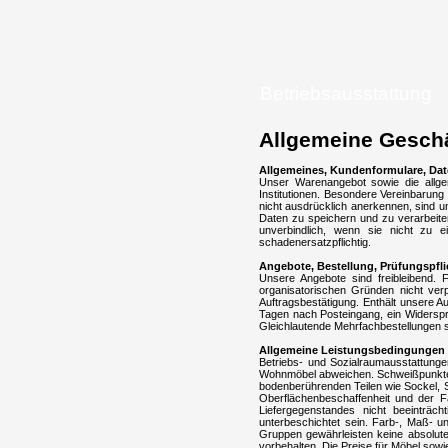
Betriebsausstattung
Allgemeine Geschä
Allgemeines, Kundenformulare, Dat
Unser Warenangebot sowie die allge
Institutionen. Besondere Vereinbarung
nicht ausdrücklich anerkennen, sind un
Daten zu speichern und zu verarbeit
unverbindlich, wenn sie nicht zu e
schadenersatzpflichtig.
Angebote, Bestellung, Prüfungspfli
Unsere Angebote sind freibleibend. 
organisatorischen Gründen nicht verp
Auftragsbestätigung. Enthält unsere 
Tagen nach Posteingang, ein Widerspruc
Gleichlautende Mehrfachbestellungen s
Allgemeine Leistungsbedingungen 
Betriebs- und Sozialraumausstattungen
Wohnmöbel abweichen. Schweißpunkte an
bodenberührenden Teilen wie Sockel, S
Oberflächenbeschaffenheit und der F
Liefergegenstandes nicht beeinträc
unterbeschichtet sein. Farb-, Maß- u
Gruppen gewährleisten keine absolute
vorbehalten. Die Preise für Möbel sow