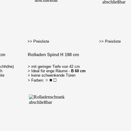
>> Preisliste
>> Preisliste
 cm
Rolladen Spind H 198 cm
schhöhe)
> mit geringer Tiefe von 42 cm
ch
> Ideal für enge Räume -
B 60 cm
ite
> keine schwenkende Türen
■
■
□
> Farben: