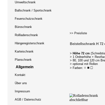
Umweltschrank
Ballschrank / Sportschrank
Feuerschutzschrank
Büroschrank
>> Preisliste
Rollladenschrank
Hängeregisterschrank
Beistellschrank H 72
Karteischrank
>
Höhe 72 cm
(Schreibti
> 1 Ordnerhöhe + Restfa
Planschrank
> 80, 100 und 120 cm Bre
> optional mit Rollen
Allgemein
■
■
□
> Farben:
Kontakt
Über uns
Impressum
AGB / Datenschutz