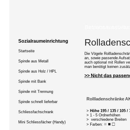
Betriebsausstattu
Rolladensc
Sozialraumeinrichtung
Startseite
Die Vögele Rollladenschrän
an, sowie passende Aufsat
Spinde aus Metall
auch optional mit Rollen ve
man benötigt keinen zusätz
Spinde aus Holz / HPL
>> Nicht das passen
Spinde mit Bank
Spinde mit Trennung
Rollladenschränke 
Spinde schnell lieferbar
>
Höhe 195 / 135 / 105 /
Schliessfachschrank
> 1 - 5 Ordnerhöhen
> verschiedene Breiten
Mini Schliessfächer (Handy)
■
■
□
> Farben: