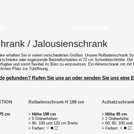
ng
www.spinde.de
hrank / Jalousienschrank
ke erhalten Sie in vielen verschiedenen Größen. Unsere Rollladenschrank Sy
zschränke oder ergänzende Beistellschränke in 72 cm Schreibtischhöhe. Die 
rfügbar und somit flexibel im Büro zu einzusetzen. Ein Aktenschrank mit mit R
lichen Platz zur Türöffnung.
de gefunden? Rufen Sie uns an oder senden Sie uns eine E
AKTION
Rolladenschrank H 198 cm
Aufsatzschran
 75 cm
>
Höhe 198 cm
>
Höhe 45 cm
> 5 Ordnerhöhen
> 1 Ordnerhöhe
> 80, 100 und 120 cm Breite
> 60, 80, 100 und
■
■
□
■
■
□
> Farben:
> Farben: