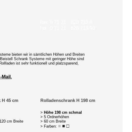
fon: 0 71 21 - 628 713 0
fax: 0 71 21 - 628 713 90
steme bieten wir in sämtlichen Höhen und Breiten
Beistell Schrank Systeme mit geringer Höhe sind
ollladen ist sehr funktionell und platzsparend,
-Mail.
k H 45 cm
Rolladenschrank H 198 cm
>
Höhe 198 cm schmal
> 5 Ordnerhöhen
 120 cm Breite
> 60 cm Breite
■
■
□
> Farben: