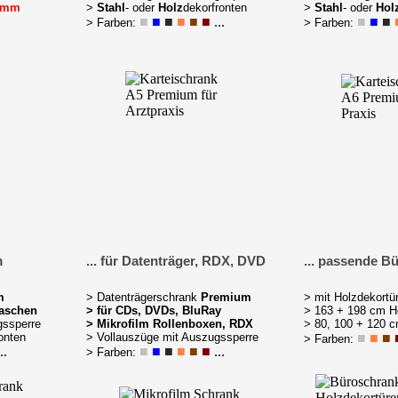
ramm
>
Stahl
- oder
Holz
dekorfronten
>
Stahl
- oder
Hol
■
■
■
■
■
■
...
■
■
■
> Farben:
> Farben:
m
... für Datenträger, RDX, DVD
... passende B
m
> Datenträgerschrank
Premium
> mit Holzdekortü
taschen
> für CDs, DVDs, BluRay
> 163 + 198 cm 
gssperre
> Mikrofilm Rollenboxen, RDX
> 80, 100 + 120 c
onten
> Vollauszüge mit Auszugssperre
■
■
■
> Farben:
..
■
■
■
■
■
■
...
> Farben: