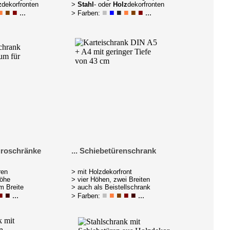
z
dekorfronten
>
Stahl
- oder
Holz
dekorfronten
■
■
■
...
■
■
■
■
■
■
...
> Farben:
üroschränke
... Schiebetürenschrank
ren
> mit Holzdekorfront
Höhe
> vier Höhen, zwei Breiten
m Breite
> auch als Beistellschrank
■
■
...
■
■
■
■
■
...
> Farben: