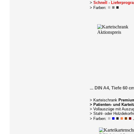
>
Schnell - Lieferprog
■
■
■
> Farben:
... DIN A4, Tiefe 60 c
> Karteischrank
Premiu
>
Patienten- und Kartei
> Vollauszüge mit Auszu
> Stahl- oder Holzdekorfr
■
■
■
■
■
■
.
> Farben: