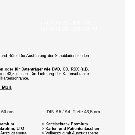
fon: 0 71 21 - 628 713 0
fax: 0 71 21 - 628 713 90
iv und Büro. Die Ausführung der Schubladenblenden
hen oder für Datenträger wie DVD, CD, RDX (z.B.
von 43,5 cm an. Die Lieferung der Karteischränke
eikartenschränke.
-Mail.
e 60 cm
... DIN A5 / A4, Tiefe 43,5 cm
remium
> Karteischrank
Premium
ikrofilm, LTO
>
Kartei- und Patiententaschen
t Auszugssperre
> Vollauszug mit Auszugssperre