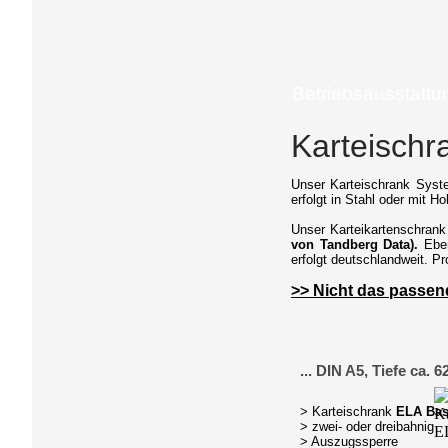
Betriebsausstattu
Karteischr
Unser Karteischrank Syste
erfolgt in Stahl oder mit H
Unser Karteikartenschrank
von Tandberg Data).
Eben
erfolgt deutschlandweit. Pr
>> Nicht das passen
... DIN A5, Tiefe ca. 
> Karteischrank
ELA Ba
> zwei- oder dreibahnig
> Auszugssperre