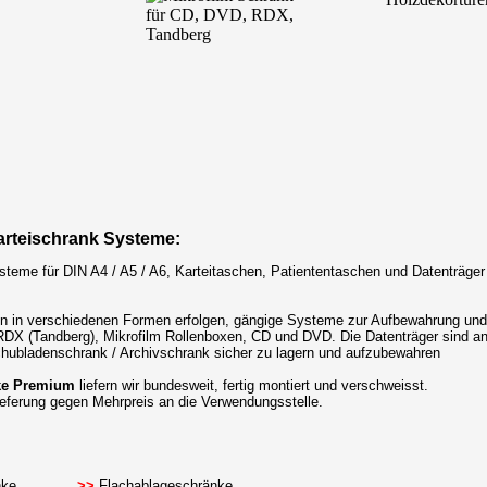
arteischrank Systeme:
ysteme für DIN A4 / A5 / A6, Karteitaschen, Patiententaschen und Datenträg
n in verschiedenen Formen erfolgen, gängige Systeme zur Aufbewahrung und
RDX (Tandberg), Mikrofilm Rollenboxen, CD und DVD. Die Datenträger sind a
Schubladenschrank / Archivschrank sicher zu lagern und aufzubewahren
nke Premium
liefern wir bundesweit, fertig montiert und verschweisst.
Lieferung gegen Mehrpreis an die Verwendungsstelle.
nke
>>
Flachablageschränke