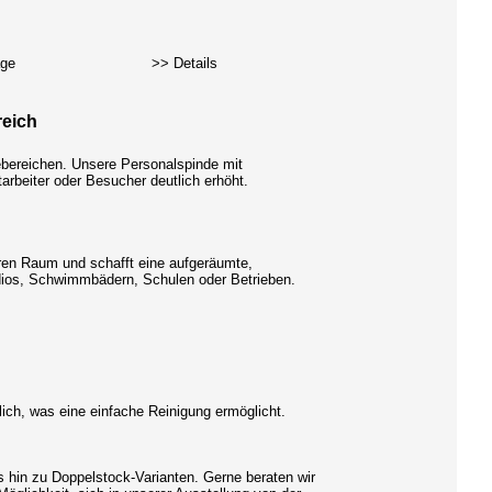
age
>> Details
reich
debereichen. Unsere Personalspinde mit
arbeiter oder Besucher deutlich erhöht.
baren Raum und schafft eine aufgeräumte,
tudios, Schwimmbädern, Schulen oder Betrieben.
lich, was eine einfache Reinigung ermöglicht.
s hin zu Doppelstock-Varianten. Gerne beraten wir