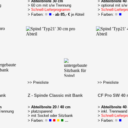
>
Abteilbreite 30 cm
>
Abteilbreite 40
g
> 60 cm mit s/w Trennung
> optional mit s/
m
>
Schnell-Lieferprogramm
>
Schnell-Lieferp
■
■
■
■
> Farben:
-
ab 85,- €
je Abteil
> Farben:
>> Preisliste
>> Preisliste
ank
Z - Spinde Classic mit Bank
CF Pro SW 40 
m
>
Abteilbreite 20 / 40 cm
>
Abteilbreite
40
 Trennung
> platzsparend
> inkl. Trennwand
m
> mit Sockel oder Sitzbank
>
Schnell-Lieferp
■
■
■
■
■
...
■
■
> Farben:
> Farben: