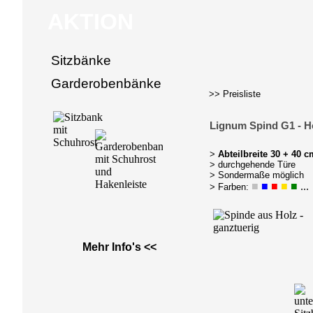
AKTION
Sitzbänke
Garderobenbänke
>> Preisliste
Lignum Spind G1 - H
>
Abteilbreite 30 + 40 c
> durchgehende Türe
> Sondermaße möglich
■
■
■
■
■
...
> Farben:
Mehr Info's <<