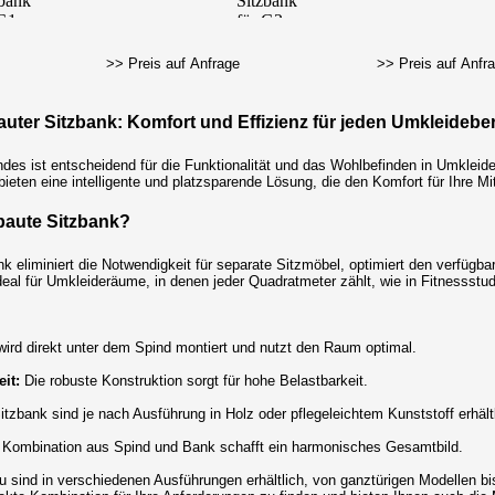
>> Preis auf Anfrage
>> Preis auf Anfr
uter Sitzbank: Komfort und Effizienz für jeden Umkleidebe
ndes ist entscheidend für die Funktionalität und das Wohlbefinden in Umklei
eten eine intelligente und platzsparende Lösung, die den Komfort für Ihre Mit
baute Sitzbank?
ank eliminiert die Notwendigkeit für separate Sitzmöbel, optimiert den verfüg
t ideal für Umkleideräume, in denen jeder Quadratmeter zählt, wie in Fitnesss
ird direkt unter dem Spind montiert und nutzt den Raum optimal.
it:
Die robuste Konstruktion sorgt für hohe Belastbarkeit.
itzbank sind je nach Ausführung in Holz oder pflegeleichtem Kunststoff erhält
 Kombination aus Spind und Bank schafft ein harmonisches Gesamtbild.
 sind in verschiedenen Ausführungen erhältlich, von ganztürigen Modellen bi