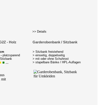
>> Details
G2Z - Holz
Garderobenbank / Sitzbank
 cm
> Sitzbank freistehend
-
platzsparend
> einseitig, doppelseitig
 Sitzbank
> mit oder ohne Schuhrost
■
■
...
> stapelbare Bänke / HPL-Auflagen