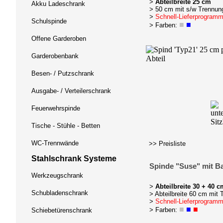
>
Abteilbreite 25 cm
Akku Ladeschrank
> 50 cm mit s/w Trennun
>
Schnell-Lieferprogram
Schulspinde
■
■
> Farben:
Offene Garderoben
Garderobenbank
Besen- / Putzschrank
Ausgabe- / Verteilerschrank
Feuerwehrspinde
Tische - Stühle - Betten
WC-Trennwände
>> Preisliste
Stahlschrank Systeme
Spinde "Suse" mit B
Werkzeugschrank
>
Abteilbreite 30 + 40 c
Schubladenschrank
> Abteilbreite 60 cm mit
>
Schnell-Lieferprogram
■
■
■
> Farben:
Schiebetürenschrank