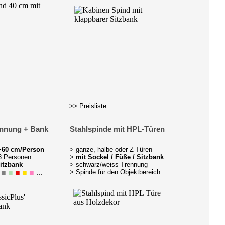
>> Preisliste
ennung + Bank
Stahlspinde mit HPL-Türen
0+60 cm/Person
> ganze, halbe oder Z-Türen
3 Personen
>
mit Sockel / Füße / Sitzbank
itzbank
> schwarz/weiss Trennung
■
■
■
■
■
...
> Spinde für den Objektbereich