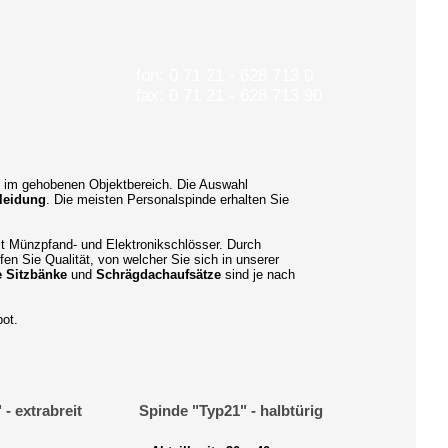
fon: 0 71 21 - 628 713 0
fax: 0 71 21 - 628 713 90
de im gehobenen Objektbereich. Die Auswahl
kleidung
. Die meisten Personalspinde erhalten Sie
it Münzpfand- und Elektronikschlösser. Durch
en Sie Qualität, von welcher Sie sich in unserer
e Sitzbänke
und
Schrägdachaufsätze
sind je nach
bot.
- extrabreit
Spinde "Typ21" - halbtürig