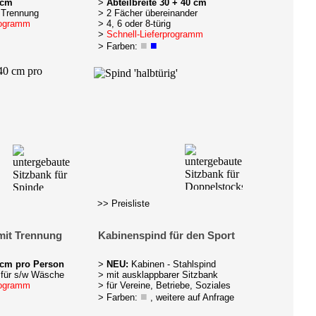
 cm
>
Abteilbreite 30 + 40 cm
w Trennung
> 2 Fächer übereinander
rogramm
> 4, 6 oder 8-türig
>
Schnell-Lieferprogramm
■
■
> Farben:
>> Preisliste
mit Trennung
Kabinenspind für den Sport
 cm pro Person
>
NEU:
Kabinen - Stahlspind
 für s/w Wäsche
> mit ausklappbarer Sitzbank
rogramm
> für Vereine, Betriebe, Soziales
■
> Farben:
, weitere auf Anfrage