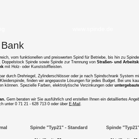
ng
www.spinde.de
 Bank
reich, vom funktionellen und preiswerten Spind für Betriebe, bis hin zu Spin
, Doppelstock Spinde sowie Spinde zur Trennung von
Straßen- und Arbeits
nk
mit Holz- oder Kunststoffleisten.
bar durch Drehriegel, Zylinderschlösser oder je nach Spindschrank System m
Kleiderspinde, finden wir angepasste Lösungen für jedes Budget. Bei uns kauf
en können. Spezielle Farben, elektrolytische Verzinkungen oder
untergebaut
an.
Gern beraten wir Sie ausführlich und erstellen Ihnen ein detailliertes Ange
sch unter 0 71 21 - 628 713 0 oder über
E-Mail
.
hmal
Spinde "Typ21" - Standard
Spinde "Typ21" 