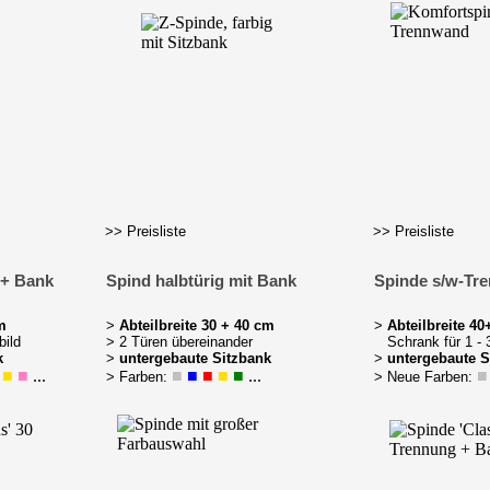
>> Preisliste
>> Preisliste
 + Bank
Spind halbtürig mit Bank
Spinde s/w-Tr
m
>
Abteilbreite 30 + 40 cm
>
Abteilbreite 4
bild
> 2 Türen übereinander
Schrank für 1 - 
k
>
untergebaute Sitzbank
>
untergebaute S
■
■
...
■
■
■
■
■
...
■
> Farben:
> Neue Farben: